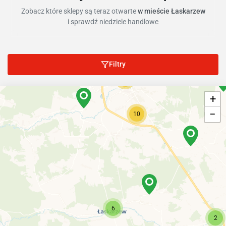
Zobacz które sklepy są teraz otwarte
w mieście Łaskarzew
i sprawdź niedziele handlowe
Filtry
69
+
−
10
6
2