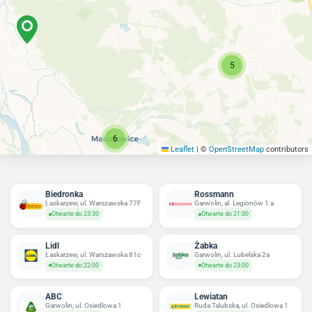
5
6
Leaflet
|
©
OpenStreetMap
contributors
Biedronka
Rossmann
Łaskarzew, ul. Warszawska 77F
Garwolin, al. Legionów 1 a
Otwarte do 23:30
Otwarte do 21:00
Lidl
Żabka
Łaskarzew, ul. Warszawska 81c
Garwolin, ul. Lubelska 2a
Otwarte do 22:00
Otwarte do 23:00
ABC
Lewiatan
Garwolin, ul. Osiedlowa 1
Ruda Talubska, ul. Osiedlowa 1