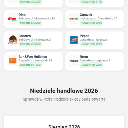
Otwarte do 20:00
Otwarte do 21:00
Dino
Groszek
Sobolew, ul. Maciejowicka 39
Łaskarzew, ul. Garwolińska 65
Otwarte do 22:30
Otwarte do 20:00
Chorten
Pepco
Sobolew, ul. Kościuszki 27
Garwolin, ul. Targowa 1
Otwarte do 21:00
Otwarte do 20:00
Sun&Fun Holidays
Netto
Garwolin, ul. Kościuszki 14
Garwolin, al. Legionów 1
Otwarte do 18:00
Otwarte do 22:00
Niedziele handlowe 2026
Sprawdź w które niedziele sklepy będą otwarte
Sierpień 2026