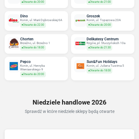
Otwarte do 20:00
Otwarte do 21:00
Dino
Groszek
Konin, ul. Marii Dąbrowskiej 6A
Konin, ul. Topazowa 20A
Otwarte do 22:30
Otwarte do 20:00
Chorten
Delikatesy Centrum
Brzeźno, ul. Brzeźno 1
Rzgów, pl. Stuczyńskich 10a
Otwarte do 18:00
Otwarte do 21:30
Pepco
Sun&Fun Holidays
Konin, ul. Henryka
Konin, ul. Juliana Tuwima 5
Wieniawskiego 9
Otwarte do 18:00
Otwarte do 20:00
Niedziele handlowe 2026
Sprawdź w które niedziele sklepy będą otwarte