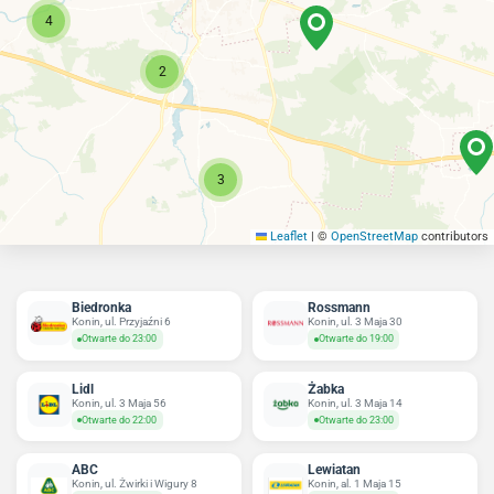
4
2
3
Leaflet
|
©
OpenStreetMap
contributors
Biedronka
Rossmann
Konin, ul. Przyjaźni 6
Konin, ul. 3 Maja 30
Otwarte do 23:00
Otwarte do 19:00
Lidl
Żabka
Konin, ul. 3 Maja 56
Konin, ul. 3 Maja 14
Otwarte do 22:00
Otwarte do 23:00
ABC
Lewiatan
Konin, ul. Żwirki i Wigury 8
Konin, al. 1 Maja 15