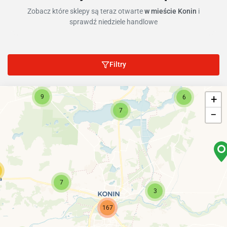
Zobacz które sklepy są teraz otwarte
w mieście Konin
i
sprawdź niedziele handlowe
Filtry
9
+
6
7
−
7
3
167