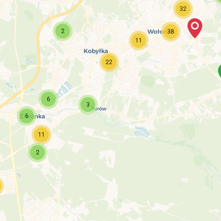
32
2
38
11
22
6
3
6
11
2