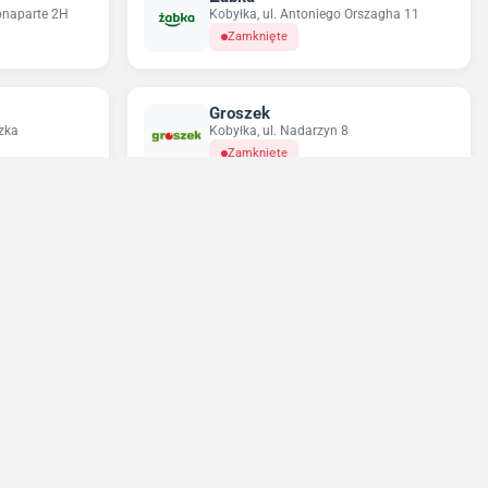
onaparte 2H
Kobyłka, ul. Antoniego Orszagha 11
Zamknięte
Groszek
zka
Kobyłka, ul. Nadarzyn 8
Zamknięte
Odido
7
Kobyłka, ul. Nadarzyn 8
Otwarte do 21:00