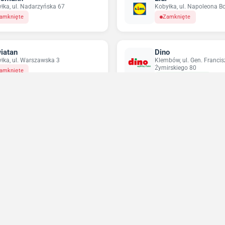
łka, ul. Nadarzyńska 67
Kobyłka, ul. Napoleona B
amknięte
Zamknięte
iatan
Dino
łka, ul. Warszawska 3
Klembów, ul. Gen. Francis
Żymirskiego 80
amknięte
Otwarte do 20:00
ikatesy Centrum
Pepco
min, ul. Wileńska 61a
Wołomin, ul. Kościelna 5/
amknięte
Otwarte do 18:00
Niedziele handlowe 2026
Sprawdź w które niedziele sklepy będą otwarte