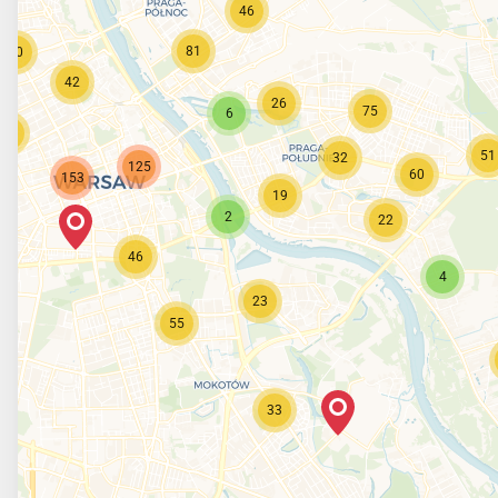
46
81
90
42
26
75
6
21
51
32
125
60
153
19
2
22
46
4
23
55
33