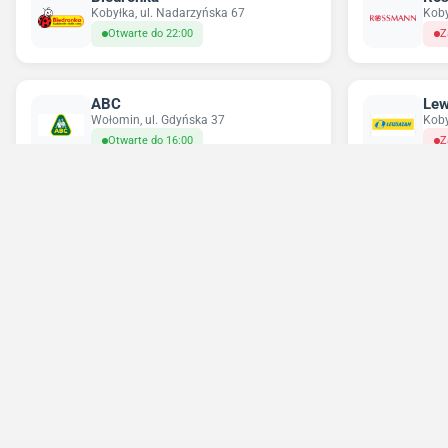
Kobyłka, ul. Nadarzyńska 67
Koby
Otwarte do 22:00
Z
ABC
Lew
Wołomin, ul. Gdyńska 37
Koby
Otwarte do 16:00
Z
Chorten
Del
Wołomin, ul. Jana Matejki 23
Woło
Zamknięte
Z