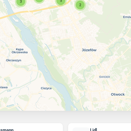
5
3
2
ssmann
Lidl