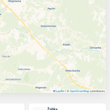
Leaflet
|
©
OpenStreetMap
contributors
Żabka