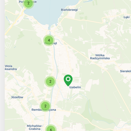
2
4
2
2
6