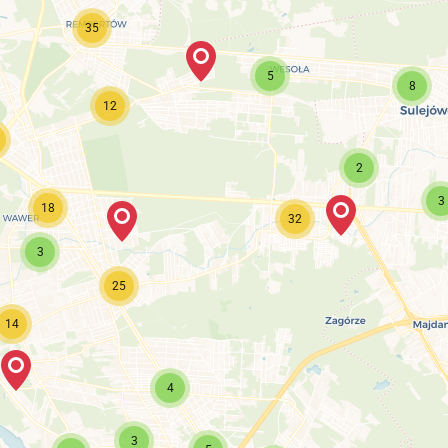
35
5
8
12
2
3
18
32
3
25
14
4
3