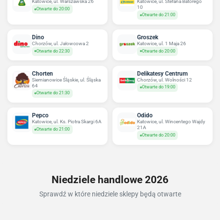
Katowice, ul. Warszawska 26
Katowice, ul. Stefana Batorego
10
Otwarte do 20:00
Otwarte do 21:00
Dino
Groszek
Chorzów, ul. Jałowcowa 2
Katowice, ul. 1 Maja 26
Otwarte do 22:30
Otwarte do 20:00
Chorten
Delikatesy Centrum
Siemianowice Śląskie, ul. Śląska
Chorzów, ul. Wolności 12
64
Otwarte do 19:00
Otwarte do 21:30
Pepco
Odido
Katowice, ul. Ks. Piotra Skargi 6A
Katowice, ul. Wincentego Wajdy
21A
Otwarte do 21:00
Otwarte do 20:00
Niedziele handlowe 2026
Sprawdź w które niedziele sklepy będą otwarte