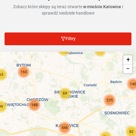
Zobacz które sklepy są teraz otwarte
w mieście Katowice
i
sprawdź niedziele handlowe
Filtry
31
13
+
−
160
65
14
69
235
188
99
446
82