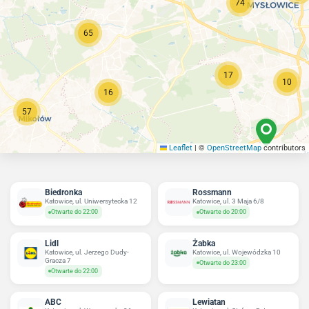
74
65
17
10
16
57
Leaflet
|
©
OpenStreetMap
contributors
Biedronka
Rossmann
Katowice, ul. Uniwersytecka 12
Katowice, ul. 3 Maja 6/8
Otwarte do 22:00
Otwarte do 20:00
Lidl
Żabka
Katowice, ul. Jerzego Dudy-
Katowice, ul. Wojewódzka 10
Gracza 7
Otwarte do 23:00
Otwarte do 22:00
ABC
Lewiatan