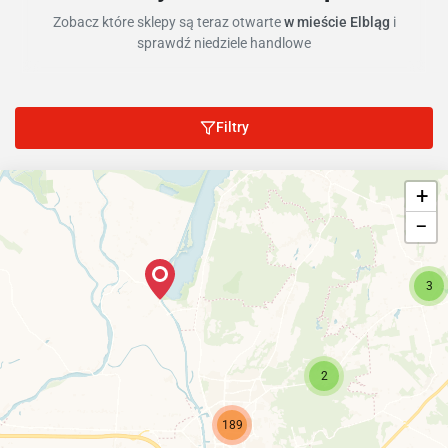
Zobacz które sklepy są teraz otwarte
w mieście Elbląg
i
sprawdź niedziele handlowe
Filtry
+
−
3
2
189