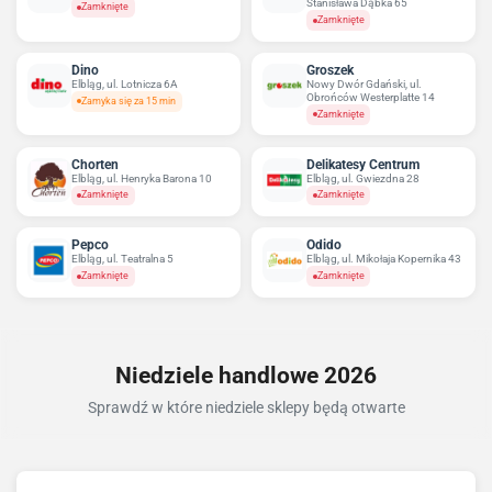
Stanisława Dąbka 65
Zamknięte
Zamknięte
Dino
Groszek
Elbląg, ul. Lotnicza 6A
Nowy Dwór Gdański, ul.
Obrońców Westerplatte 14
Zamyka się za 15 min
Zamknięte
Chorten
Delikatesy Centrum
Elbląg, ul. Henryka Barona 10
Elbląg, ul. Gwiezdna 28
Zamknięte
Zamknięte
Pepco
Odido
Elbląg, ul. Teatralna 5
Elbląg, ul. Mikołaja Kopernika 43
Zamknięte
Zamknięte
Niedziele handlowe 2026
Sprawdź w które niedziele sklepy będą otwarte