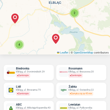
2
4
Leaflet
|
©
OpenStreetMap
contributors
Biedronka
Rossmann
Elbląg, ul. Donimirskich 29
Elbląg, ul. Brzozowa 20
Zamknięte
Zamknięte
Lidl
Żabka
Elbląg, ul. Browarna 75
Elbląg, ul. Gwiezdna 22
Zamknięte
Zamyka się za 45 min
ABC
Lewiatan
Elbląg, ul. Mikołaja Kopernika 43
Elbląg, ul. Pułkownika