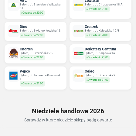
ABC
Lewiatan
Bytom, ul. Stanisława Witczaka
Bytom, ul. Chorzowska 18 A
51
Otwarte do 21:00
Otwarte do 20:00
Dino
Groszek
Bytom, ul. Świętochłowicka 13
Bytom, ul. Katowicka 15/8
Otwarte do 22:30
Otwarte do 20:00
Chorten
Delikatesy Centrum
Bytom, ul. Brzezińska 9\2
Bytom, ul. Karpacka 1a
Otwarte do 22:00
Otwarte do 21:00
Pepco
Odido
Bytom, pl. Tadeusza Kościuszki
Bytom, ul. Brzezińska 9
1
Otwarte do 21:00
Otwarte do 21:00
Niedziele handlowe 2026
Sprawdź w które niedziele sklepy będą otwarte