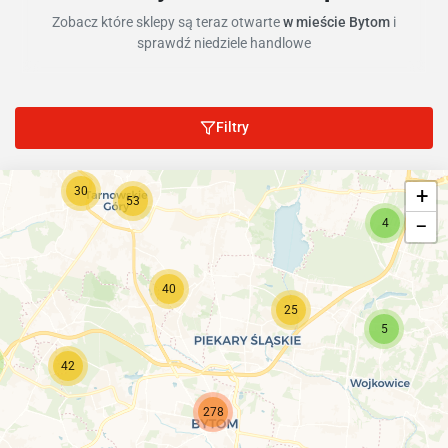
Zobacz które sklepy są teraz otwarte
w mieście Bytom
i
sprawdź niedziele handlowe
Filtry
30
+
53
−
4
40
25
5
42
278