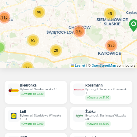
98
45
116
218
65
325
3
28
Leaflet
|
©
OpenStreetMap
contributors
27
154
Biedronka
Rossmann
Bytom, ul. Sandomierska 10
Bytom, pl. Tadeusza Kościuszki
1
Otwarte do 23:30
Otwarte do 21:00
Lidl
Żabka
Bytom, ul. Stanisława Witczaka
Bytom, ul. Stanisława Witczaka
135A
60
Otwarte do 22:00
Otwarte do 23:00