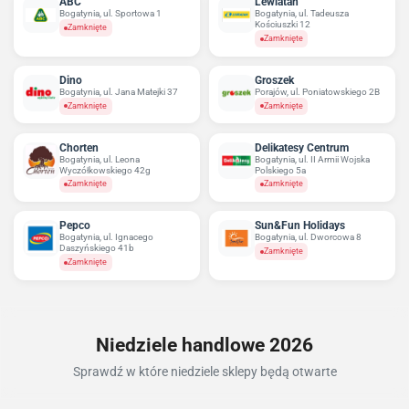
ABC
Lewiatan
Bogatynia, ul. Sportowa 1
Bogatynia, ul. Tadeusza
Kościuszki 12
Zamknięte
Zamknięte
Dino
Groszek
Bogatynia, ul. Jana Matejki 37
Porajów, ul. Poniatowskiego 2B
Zamknięte
Zamknięte
Chorten
Delikatesy Centrum
Bogatynia, ul. Leona
Bogatynia, ul. II Armii Wojska
Wyczółkowskiego 42g
Polskiego 5a
Zamknięte
Zamknięte
Pepco
Sun&Fun Holidays
Bogatynia, ul. Ignacego
Bogatynia, ul. Dworcowa 8
Daszyńskiego 41b
Zamknięte
Zamknięte
Niedziele handlowe 2026
Sprawdź w które niedziele sklepy będą otwarte