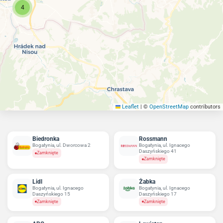
4
Leaflet
|
©
OpenStreetMap
contributors
Biedronka
Rossmann
Bogatynia, ul. Dworcowa 2
Bogatynia, ul. Ignacego
Daszyńskiego 41
Zamknięte
Zamknięte
Lidl
Żabka
Bogatynia, ul. Ignacego
Bogatynia, ul. Ignacego
Daszyńskiego 15
Daszyńskiego 17
Zamknięte
Zamknięte