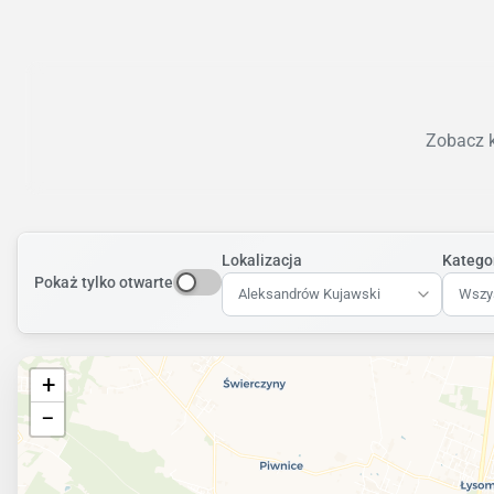
Zobacz k
Lokalizacja
Katego
Pokaż tylko otwarte
Aleksandrów Kujawski
Wszys
+
−