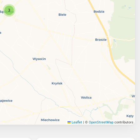
3
Leaflet
|
©
OpenStreetMap
contributors