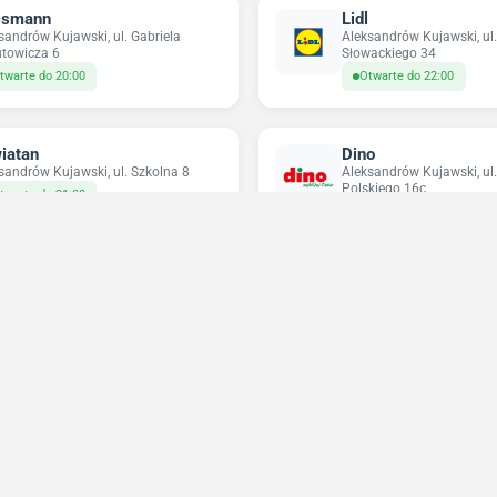
ssmann
Lidl
sandrów Kujawski, ul. Gabriela
Aleksandrów Kujawski, ul.
towicza 6
Słowackiego 34
twarte do 20:00
Otwarte do 22:00
iatan
Dino
sandrów Kujawski, ul. Szkolna 8
Aleksandrów Kujawski, ul
Polskiego 16c
twarte do 21:00
Otwarte do 22:30
pco
Odido
sandrów Kujawski, ul. Gabriela
Ciechocinek, ul. Wołusze
towicza 4
Otwarte do 21:00
twarte do 20:00
Niedziele handlowe 2026
Sprawdź w które niedziele sklepy będą otwarte