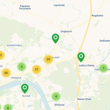
3
29
4
7
37
66
4
8