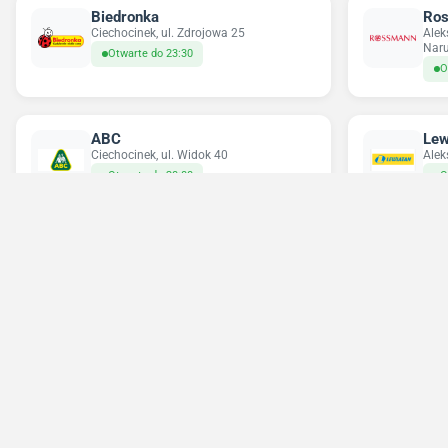
Biedronka
Ro
Ciechocinek, ul. Zdrojowa 25
Alek
Naru
Otwarte do 23:30
O
ABC
Lew
Ciechocinek, ul. Widok 40
Alek
Otwarte do 20:00
O
Chorten
Pe
Toruń, ul. Poznańska 294h
Alek
Naru
Otwarte do 21:00
O