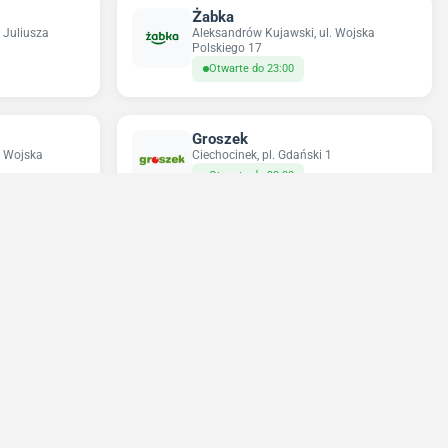
Żabka
 Juliusza
Aleksandrów Kujawski, ul. Wojska
Polskiego 17
Otwarte do 23:00
Groszek
. Wojska
Ciechocinek, pl. Gdański 1
Otwarte do 20:00
Sun&Fun Holidays
wska 32
Toruń, ul. Św. Jakuba 21
Otwarte do 18:00