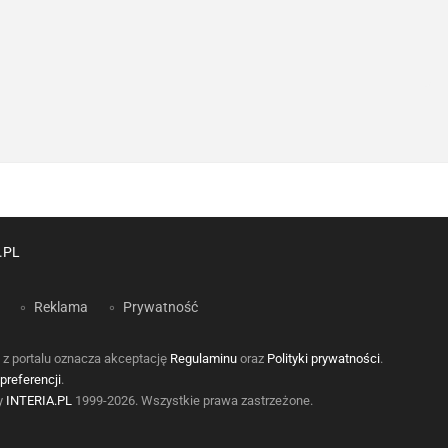
.PL
Reklama
Prywatność
 z portalu oznacza akceptację
Regulaminu
oraz
Polityki prywatności
.
preferencji
.
by
INTERIA.PL
1999-2026. Wszystkie prawa zastrzeżone.