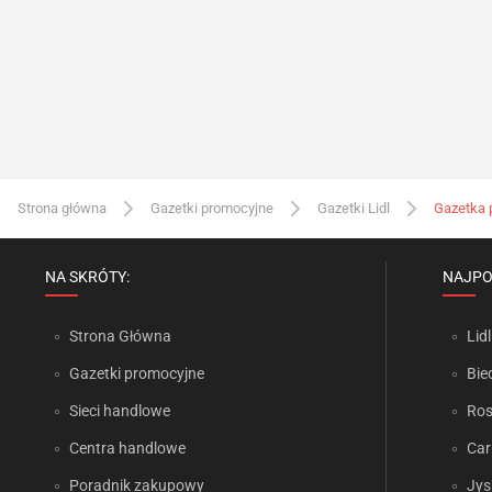
Strona główna
Gazetki promocyjne
Gazetki Lidl
Gazetka 
NA SKRÓTY:
NAJPO
Strona Główna
Lidl
Gazetki promocyjne
Bie
Sieci handlowe
Ro
Centra handlowe
Car
Poradnik zakupowy
Jys