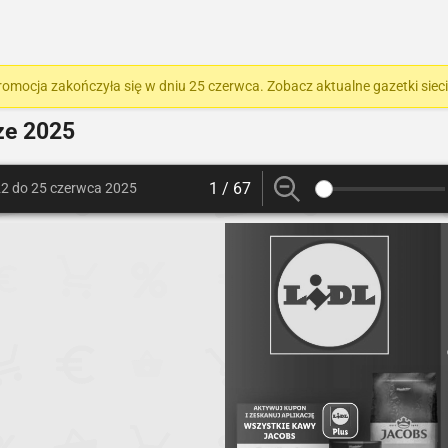
romocja zakończyła się w dniu 25 czerwca. Zobacz aktualne gazetki siec
ze 2025
1 / 67
22 do 25 czerwca 2025