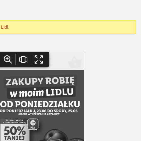
i
Lidl
.