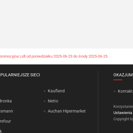
promocyjna Lidl od poniedziałku 2025-06-23 do środy 2025-06-25
PULARNIEJSZE SIECI
OKAZJUM
Kaufland
Kontakt
dronka
Netto
Korzystanie
ssmann
Auchan Hipermarket
Ustawienia 
Copyright 
refour
k