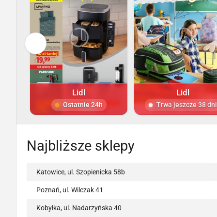
Lidl
Lidl
Ostatnie 24h
Trwa jeszcze 38 dni
Najbliższe sklepy
Katowice, ul. Szopienicka 58b
Poznań, ul. Wilczak 41
Kobyłka, ul. Nadarzyńska 40