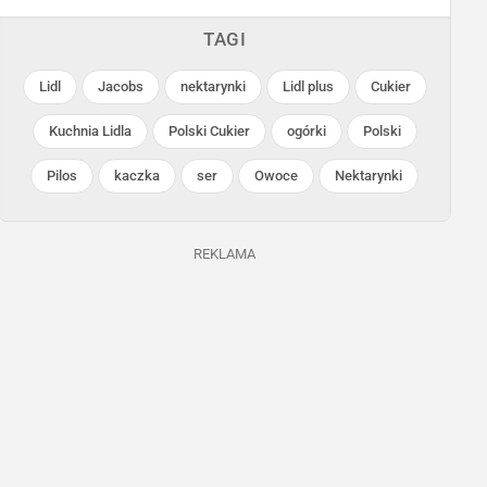
TAGI
Lidl
Jacobs
nektarynki
Lidl plus
Cukier
Kuchnia Lidla
Polski Cukier
ogórki
Polski
Pilos
kaczka
ser
Owoce
Nektarynki
Lidl
Lidl
Trwa jeszcze 22 dni
Ostatnie 24h
REKLAMA