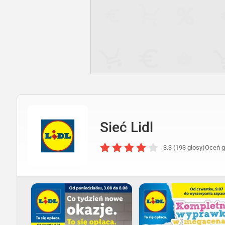
Sieć Lidl
3.3 (193 głosy)
Oceń g