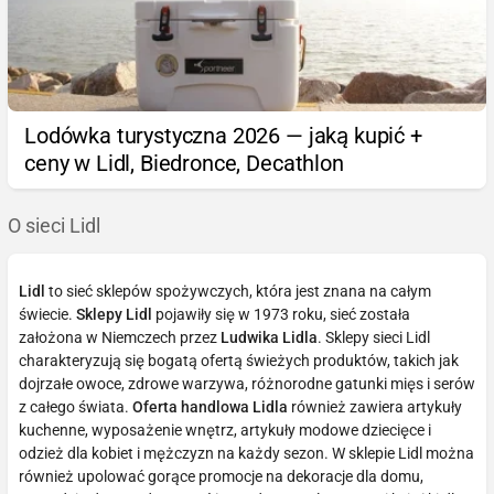
Lodówka turystyczna 2026 — jaką kupić +
ceny w Lidl, Biedronce, Decathlon
O sieci Lidl
Lidl
to sieć sklepów spożywczych, która jest znana na całym
świecie.
Sklepy Lidl
pojawiły się w 1973 roku, sieć została
założona w Niemczech przez
Ludwika Lidla
. Sklepy sieci Lidl
charakteryzują się bogatą ofertą świeżych produktów, takich jak
dojrzałe owoce, zdrowe warzywa, różnorodne gatunki mięs i serów
z całego świata.
Oferta handlowa Lidla
również zawiera artykuły
kuchenne, wyposażenie wnętrz, artykuły modowe dziecięce i
odzież dla kobiet i mężczyzn na każdy sezon. W sklepie Lidl można
również upolować gorące promocje na dekoracje dla domu,