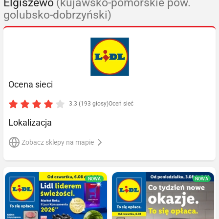
Elgiszewo
(kujawsko-pomorskie pow.
golubsko-dobrzyński)
Ocena sieci
3.3 (193 głosy)
Oceń sieć
Lokalizacja
Zobacz sklepy na mapie
NOWA
NOWA