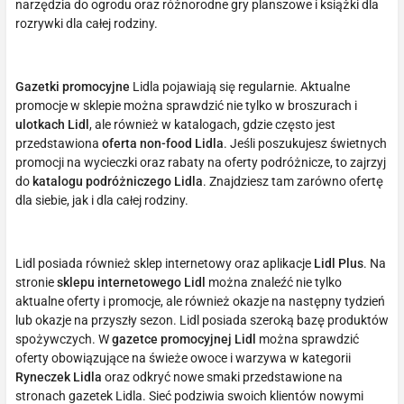
narzędzia do ogrodu oraz różnorodne gry planszowe i książki dla
rozrywki dla całej rodziny.
Gazetki promocyjne
Lidla pojawiają się regularnie. Aktualne
promocje w sklepie można sprawdzić nie tylko w broszurach i
ulotkach Lidl
, ale również w katalogach, gdzie często jest
przedstawiona
oferta non-food Lidla
. Jeśli poszukujesz świetnych
promocji na wycieczki oraz rabaty na oferty podróżnicze, to zajrzyj
do
katalogu podróżniczego Lidla
. Znajdziesz tam zarówno ofertę
dla siebie, jak i dla całej rodziny.
Lidl posiada również sklep internetowy oraz aplikacje
Lidl Plus
. Na
stronie
sklepu internetowego Lidl
można znaleźć nie tylko
aktualne oferty i promocje, ale również okazje na następny tydzień
lub okazje na przyszły sezon. Lidl posiada szeroką bazę produktów
spożywczych. W
gazetce promocyjnej Lidl
można sprawdzić
oferty obowiązujące na świeże owoce i warzywa w kategorii
Ryneczek Lidla
oraz odkryć nowe smaki przedstawione na
stronach gazetek Lidla. Sieć podziwia swoich klientów nowymi