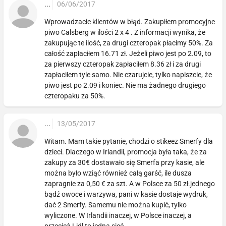
...
06/06/2017
Wprowadzacie klientów w błąd. Zakupiłem promocyjne
piwo Calsberg w ilości 2 x 4 . Z informacji wynika, że
zakupując te ilość, za drugi czteropak płacimy 50%. Za
całość zapłaciłem 16.71 zł. Jeżeli piwo jest po 2.09, to
za pierwszy czteropak zapłaciłem 8.36 zł i za drugi
zapłaciłem tyle samo. Nie czarujcie, tylko napiszcie, że
piwo jest po 2.09 i koniec. Nie ma żadnego drugiego
czteropaku za 50%.
...
13/05/2017
Witam. Mam takie pytanie, chodzi o stikeez Smerfy dla
dzieci. Dlaczego w Irlandii, promocja była taka, że za
zakupy za 30€ dostawało się Smerfa przy kasie, ale
można było wziąć również całą garść, ile dusza
zapragnie za 0,50 € za szt. A w Polsce za 50 zł.jednego
bądź owoce i warzywa, pani w kasie dostaje wydruk,
dać 2 Smerfy. Samemu nie można kupić, tylko
wyliczone. W Irlandii inaczej, w Polsce inaczej, a