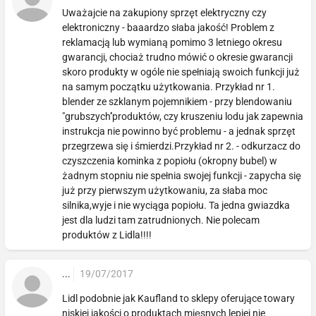
Uważajcie na zakupiony sprzęt elektryczny czy
elektroniczny - baaardzo słaba jakość! Problem z
reklamacją lub wymianą pomimo 3 letniego okresu
gwarancji, chociaż trudno mówić o okresie gwarancji
skoro produkty w ogóle nie spełniają swoich funkcji już
na samym początku użytkowania. Przykład nr 1.
blender ze szklanym pojemnikiem - przy blendowaniu
"grubszych''produktów, czy kruszeniu lodu jak zapewnia
instrukcja nie powinno być problemu - a jednak sprzęt
przegrzewa się i śmierdzi.Przykład nr 2. - odkurzacz do
czyszczenia kominka z popiołu (okropny bubel) w
żadnym stopniu nie spełnia swojej funkcji - zapycha się
już przy pierwszym użytkowaniu, za słaba moc
silnika,wyje i nie wyciąga popiołu. Ta jedna gwiazdka
jest dla ludzi tam zatrudnionych. Nie polecam
produktów z Lidla!!!!
...
19/07/2017
Lidl podobnie jak Kaufland to sklepy oferujące towary
niskiej jakości o produktach mięsnych lepiej nie