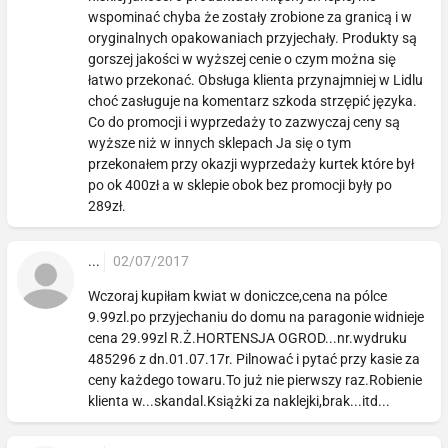
wspominać chyba że zostały zrobione za granicą i w
oryginalnych opakowaniach przyjechały. Produkty są
gorszej jakości w wyższej cenie o czym można się
łatwo przekonać. Obsługa klienta przynajmniej w Lidlu
choć zasługuje na komentarz szkoda strzępić języka.
Co do promocji i wyprzedaży to zazwyczaj ceny są
wyższe niż w innych sklepach Ja się o tym
przekonałem przy okazji wyprzedaży kurtek które był
po ok 400zł a w sklepie obok bez promocji były po
289zł.
...
02/07/2017
Wczoraj kupiłam kwiat w doniczce,cena na pólce
9.99zl.po przyjechaniu do domu na paragonie widnieje
cena 29.99zl R.Ż.HORTENSJA OGROD...nr.wydruku
485296 z dn.01.07.17r. Pilnować i pytać przy kasie za
ceny każdego towaru.To już nie pierwszy raz.Robienie
klienta w...skandal.Książki za naklejki,brak...itd...