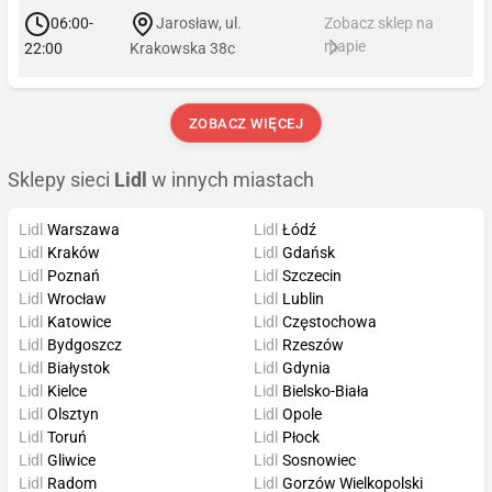
06:00-
Jarosław, ul.
Zobacz sklep na
mapie
22:00
Krakowska 38c
ZOBACZ WIĘCEJ
Sklepy sieci
Lidl
w innych miastach
Lidl
Warszawa
Lidl
Łódź
Lidl
Kraków
Lidl
Gdańsk
Lidl
Poznań
Lidl
Szczecin
Lidl
Wrocław
Lidl
Lublin
Lidl
Katowice
Lidl
Częstochowa
Lidl
Bydgoszcz
Lidl
Rzeszów
Lidl
Białystok
Lidl
Gdynia
Lidl
Kielce
Lidl
Bielsko-Biała
Lidl
Olsztyn
Lidl
Opole
Lidl
Toruń
Lidl
Płock
Lidl
Gliwice
Lidl
Sosnowiec
Lidl
Radom
Lidl
Gorzów Wielkopolski