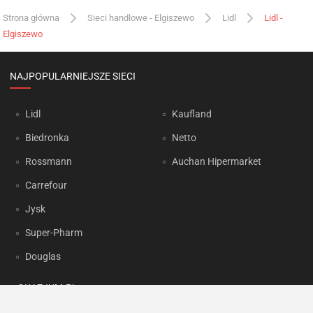
Strona główna
Sieci handlowe - Elgiszewo
Lidl
Lidl -
Elgiszewo
NAJPOPULARNIEJSZE SIECI
Lidl
Kaufland
Biedronka
Netto
Rossmann
Auchan Hipermarket
Carrefour
Jysk
Super-Pharm
Douglas
OKAZJUM.PL