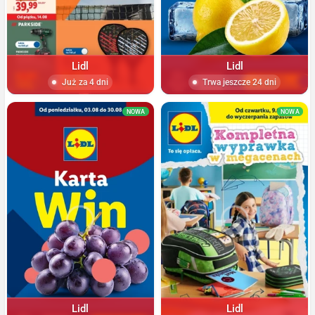
Lidl
Lidl
Już za 4 dni
Trwa jeszcze 24 dni
NOWA
NOWA
Lidl
Lidl