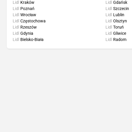
Lidl
Kraków
Lidl
Gdańsk
Lidl
Poznań
Lidl
Szczecin
Lidl
Wrocław
Lidl
Lublin
Lidl
Częstochowa
Lidl
Olsztyn
Lidl
Rzeszów
Lidl
Toruń
Lidl
Gdynia
Lidl
Gliwice
Lidl
Bielsko-Biała
Lidl
Radom