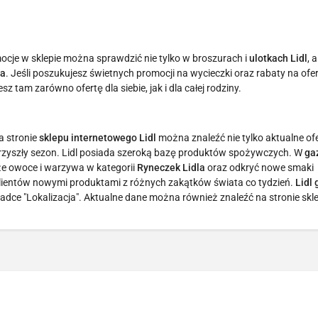
mocje w sklepie można sprawdzić nie tylko w broszurach i
ulotkach Lidl
, 
la
. Jeśli poszukujesz świetnych promocji na wycieczki oraz rabaty na ofe
esz tam zarówno ofertę dla siebie, jak i dla całej rodziny.
a stronie
sklepu internetowego Lidl
można znaleźć nie tylko aktualne ofe
 przyszły sezon. Lidl posiada szeroką bazę produktów spożywczych. W
ga
e owoce i warzywa w kategorii
Ryneczek Lidla
oraz odkryć nowe smaki
klientów nowymi produktami z różnych zakątków świata co tydzień.
Lidl
dce "Lokalizacja". Aktualne dane można również znaleźć na stronie skl