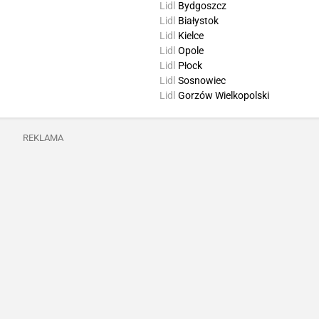
Lidl
Bydgoszcz
Lidl
Białystok
Lidl
Kielce
Lidl
Opole
Lidl
Płock
Lidl
Sosnowiec
Lidl
Gorzów Wielkopolski
REKLAMA