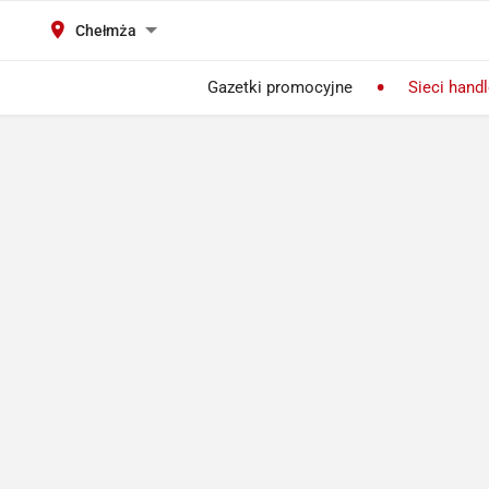
Chełmża
Gazetki promocyjne
Sieci hand