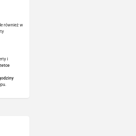
ale również w
rty
rty i
zetce
 godziny
epu.