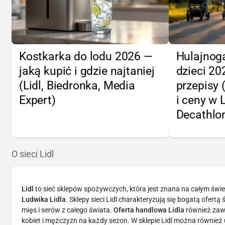
Kostkarka do lodu 2026 —
Hulajnoga
jaką kupić i gdzie najtaniej
dzieci 2
(Lidl, Biedronka, Media
przepisy 
Expert)
i ceny w 
Decathlo
O sieci Lidl
Lidl
to sieć sklepów spożywczych, która jest znana na całym świe
Ludwika Lidla
. Sklepy sieci Lidl charakteryzują się bogatą ofer
mięs i serów z całego świata.
Oferta handlowa Lidla
również zawi
kobiet i mężczyzn na każdy sezon. W sklepie Lidl można również