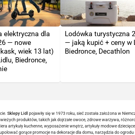
 elektryczna dla
Lodówka turystyczna 
026 — nowe
— jaką kupić + ceny w L
(kask, wiek 13 lat)
Biedronce, Decathlon
Lidlu, Biedronce,
nie
cie.
Sklepy Lidl
pojawiły się w 1973 roku, sieć została założona w Niemc
tą świeżych produktów, takich jak dojrzałe owoce, zdrowe warzywa, różno
era artykuły kuchenne, wyposażenie wnętrz, artykuły modowe dziecięce 
 upolować gorące promocje na dekoracje dla domu, narzędzia do ogrodu