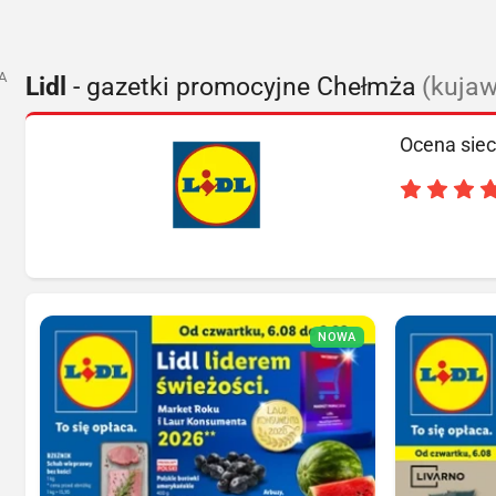
A
Lidl
- gazetki promocyjne Chełmża
(kujaw
Ocena siec
NOWA