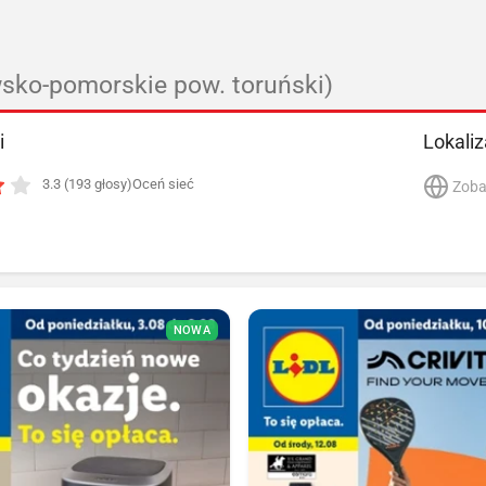
sko-pomorskie pow. toruński)
i
Lokaliz
3.3 (193 głosy)
Oceń sieć
Zoba
NOWA