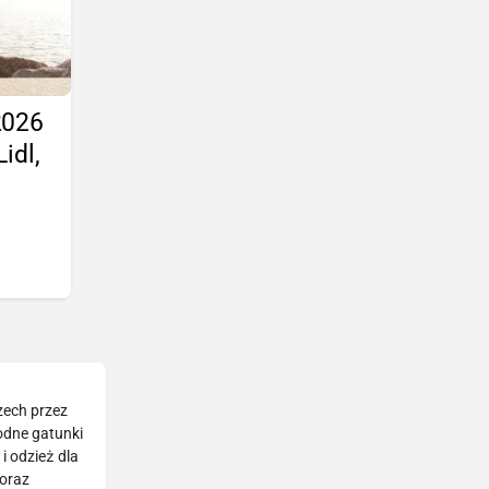
2026
idl,
zech przez
rodne gatunki
i odzież dla
 oraz