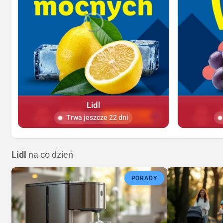
Lidl
Trwa jeszcze 22 dni
Lidl
na co dzień
PORADY