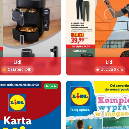
Lidl
Lidl
Ostatnie 24h
Już za 2 dni
NOWA