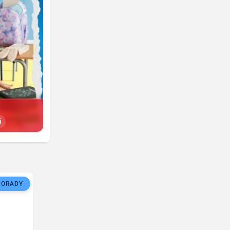
i
PORADY