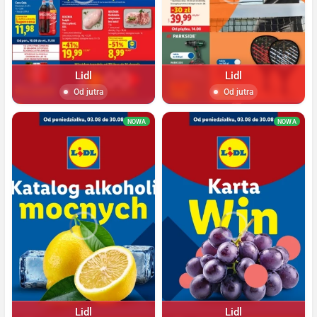
Lidl
Lidl
Od jutra
Od jutra
NOWA
NOWA
Lidl
Lidl