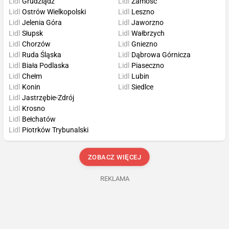
Lidl
Grudziądz
Lidl
Zamość
Lidl
Ostrów Wielkopolski
Lidl
Leszno
Lidl
Jelenia Góra
Lidl
Jaworzno
Lidl
Słupsk
Lidl
Wałbrzych
Lidl
Chorzów
Lidl
Gniezno
Lidl
Ruda Śląska
Lidl
Dąbrowa Górnicza
Lidl
Biała Podlaska
Lidl
Piaseczno
Lidl
Chełm
Lidl
Lubin
Lidl
Konin
Lidl
Siedlce
Lidl
Jastrzębie-Zdrój
Lidl
Krosno
Lidl
Bełchatów
Lidl
Piotrków Trybunalski
ZOBACZ WIĘCEJ
REKLAMA