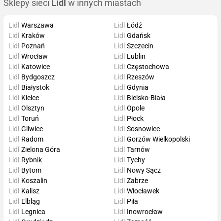
Sklepy sieci
Lidl
w innych miastach
Lidl
Warszawa
Lidl
Łódź
Lidl
Kraków
Lidl
Gdańsk
Lidl
Poznań
Lidl
Szczecin
Lidl
Wrocław
Lidl
Lublin
Lidl
Katowice
Lidl
Częstochowa
Lidl
Bydgoszcz
Lidl
Rzeszów
Lidl
Białystok
Lidl
Gdynia
Lidl
Kielce
Lidl
Bielsko-Biała
Lidl
Olsztyn
Lidl
Opole
Lidl
Toruń
Lidl
Płock
Lidl
Gliwice
Lidl
Sosnowiec
Lidl
Radom
Lidl
Gorzów Wielkopolski
Lidl
Zielona Góra
Lidl
Tarnów
Lidl
Rybnik
Lidl
Tychy
Lidl
Bytom
Lidl
Nowy Sącz
Lidl
Koszalin
Lidl
Zabrze
Lidl
Kalisz
Lidl
Włocławek
Lidl
Elbląg
Lidl
Piła
Lidl
Legnica
Lidl
Inowrocław