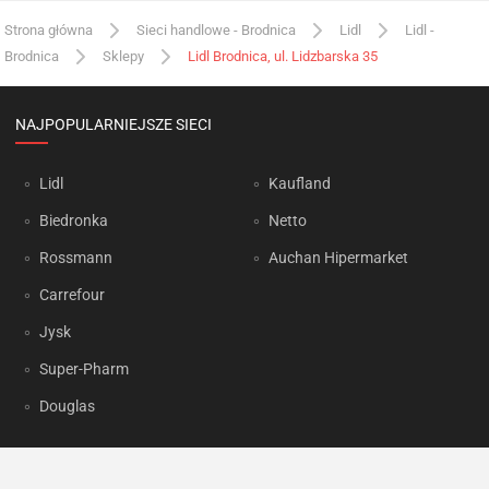
Strona główna
Sieci handlowe - Brodnica
Lidl
Lidl -
Brodnica
Sklepy
Lidl Brodnica, ul. Lidzbarska 35
NAJPOPULARNIEJSZE SIECI
Lidl
Kaufland
Biedronka
Netto
Rossmann
Auchan Hipermarket
Carrefour
Jysk
Super-Pharm
Douglas
OKAZJUM.PL